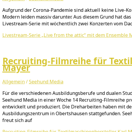
Aufgrund der Corona-Pandemie sind aktuell keine Live-K
Modern leiden massiv darunter. Aus diesem Grund hat d
Livestream-Serie mit wöchentlich zwei Konzerten vom Da
Livestream-Serie „Live from the attic“ mit dem Ensemble
Recruiting-Filmreihe für Text
Mayer
Allgemein
/
Seehund Media
Für die verschiedenen Ausbildungsberufe und dualen Stud
Seehund Media in einer Woche 14 Recruiting-Filmreihe p
entwickelt und produziert. Die Dreharbeiten haben mit d
Ausbildungszentrum in Obertshausen stattgefunden. Seeh
freut sich auf
Recruiting-Filmreihe für Textilmaschinenhersteller Karl 